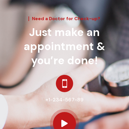
Need a Doctor for Check-up?
Just make an
appointment &
you’re done!

+1-234-567-89
